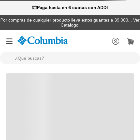
Paga hasta en 6 cuotas con ADDI
Por compras de cualquier producto lleva estos guantes a 39.900... Ver
Catálogo.
¿Qué buscas?
TÉRMINOS MÁS BUSCADOS
1
.
camisas
2
.
chaquetas
3
.
botas
4
.
zapatillas
5
.
gorras
6
.
pantalones hombre