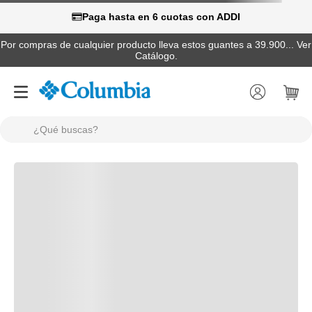
Paga hasta en 6 cuotas con ADDI
Por compras de cualquier producto lleva estos guantes a 39.900... Ver
Catálogo.
¿Qué buscas?
TÉRMINOS MÁS BUSCADOS
1
.
camisas
2
.
chaquetas
3
.
botas
4
.
zapatillas
5
.
gorras
6
.
pantalones hombre