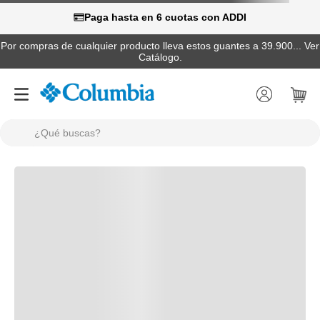
Paga hasta en 6 cuotas con ADDI
Por compras de cualquier producto lleva estos guantes a 39.900... Ver
Catálogo.
¿Qué buscas?
TÉRMINOS MÁS BUSCADOS
1
.
camisas
2
.
chaquetas
3
.
botas
4
.
zapatillas
5
.
gorras
6
.
pantalones hombre