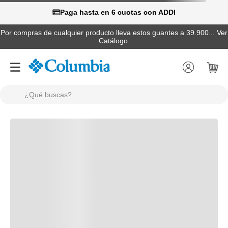
Paga hasta en 6 cuotas con ADDI
Por compras de cualquier producto lleva estos guantes a 39.900... Ver
Catálogo.
¿Qué buscas?
TÉRMINOS MÁS BUSCADOS
1
.
camisas
2
.
chaquetas
3
.
botas
4
.
zapatillas
5
.
gorras
6
.
pantalones hombre