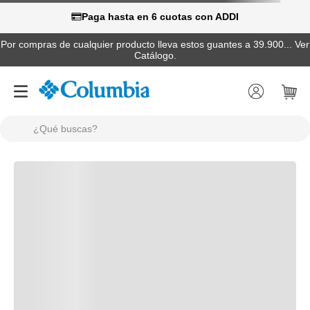
Paga hasta en 6 cuotas con ADDI
Por compras de cualquier producto lleva estos guantes a 39.900... Ver
Catálogo.
¿Qué buscas?
TÉRMINOS MÁS BUSCADOS
1
.
camisas
2
.
chaquetas
3
.
botas
4
.
zapatillas
5
.
gorras
6
.
pantalones hombre