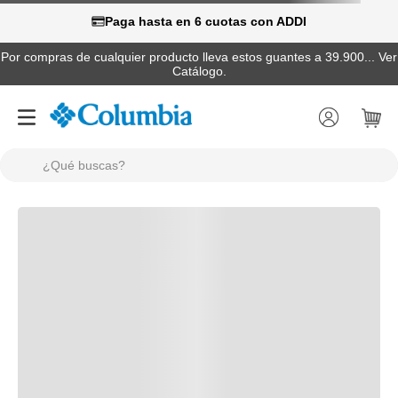
Paga hasta en 6 cuotas con ADDI
Por compras de cualquier producto lleva estos guantes a 39.900... Ver
Catálogo.
¿Qué buscas?
TÉRMINOS MÁS BUSCADOS
1
.
camisas
2
.
chaquetas
3
.
botas
4
.
zapatillas
5
.
gorras
6
.
chaquetas mujer