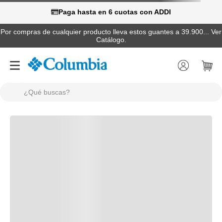
Paga hasta en 6 cuotas con ADDI
Por compras de cualquier producto lleva estos guantes a 39.900... Ver
Catálogo.
¿Qué buscas?
TÉRMINOS MÁS BUSCADOS
1
.
camisas
2
.
chaquetas
3
.
botas
4
.
zapatillas
5
.
gorras
6
.
pantalones hombre