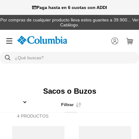
Paga hasta en 6 cuotas con ADDI
Por compras de cualquier producto lleva estos guantes a 39.900... Ver
Catálogo.
¿Qué buscas?
TÉRMINOS MÁS BUSCADOS
1
.
camisas
Sacos o Buzos
2
.
chaquetas
3
.
botas
Filtrar
4
.
zapatillas
4
PRODUCTOS
5
.
gorras
6
.
pantalones hombre