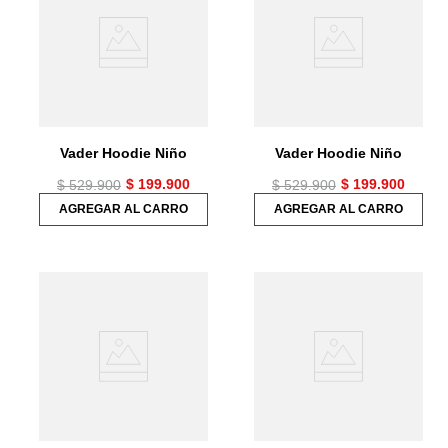
7
.
chaquetas mujer
8
.
senderismo
9
.
camisetas
10
.
chaquetas hombre
Vader Hoodie Niño
Vader Hoodie Niño
$
199
.
900
$
199
.
900
$
529
.
900
$
529
.
900
AGREGAR AL CARRO
AGREGAR AL CARRO