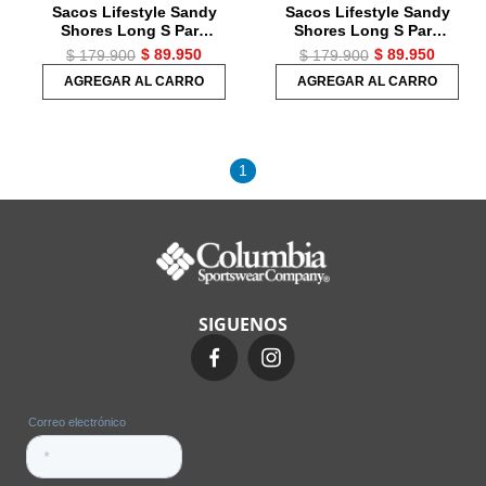
Sacos Lifestyle Sandy
Sacos Lifestyle Sandy
Shores Long S Para
Shores Long S Para
Niños
Niños
$
89
.
950
$
89
.
950
$
179
.
900
$
179
.
900
AGREGAR AL CARRO
AGREGAR AL CARRO
1
SIGUENOS