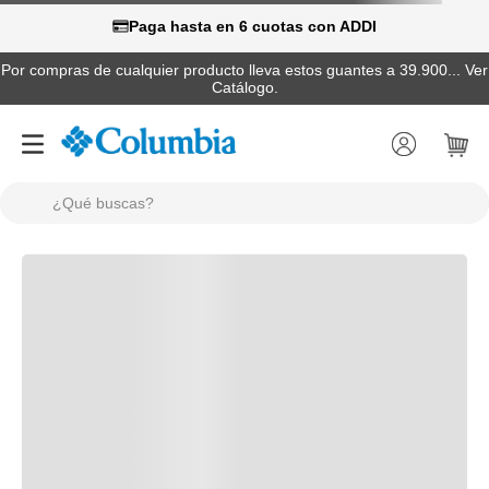
Paga hasta en 6 cuotas con ADDI
Por compras de cualquier producto lleva estos guantes a 39.900... Ver
Catálogo.
¿Qué buscas?
TÉRMINOS MÁS BUSCADOS
1
.
camisas
2
.
chaquetas
3
.
botas
4
.
zapatillas
5
.
gorras
6
.
pantalones hombre