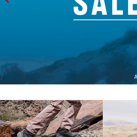
10
.
c