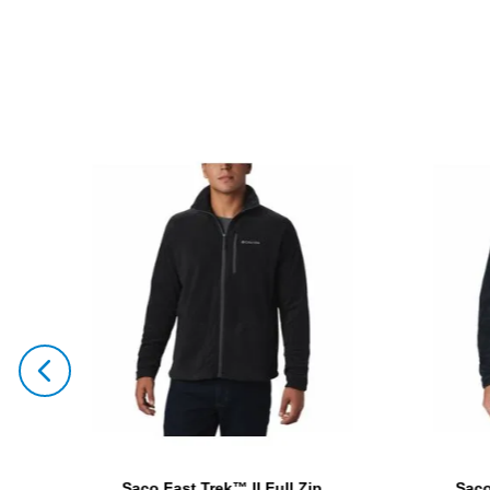
Saco Fast Trek™ II Full Zip
Saco