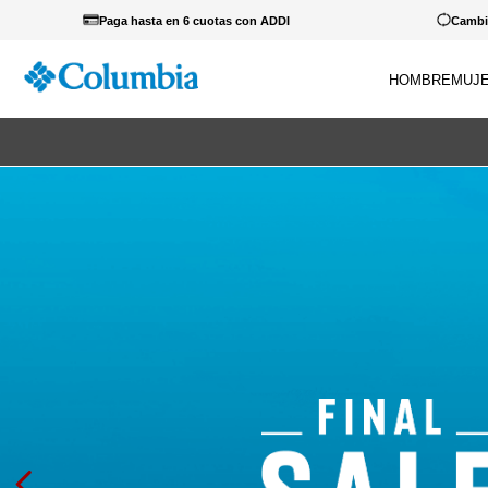
Paga hasta en 6 cuotas con ADDI
Cambio
HOMBRE
MUJ
TÉRM
Por 
1
.
c
2
.
c
3
.
b
4
.
za
5
.
g
6
.
c
7
.
p
8
.
s
9
.
c