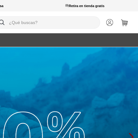
sa
Retira en tienda gratis
ué buscas?
logo.