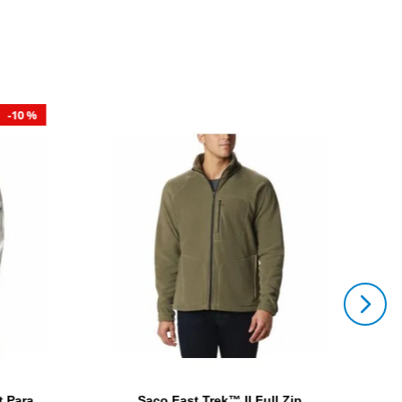
10 %
t Para
Saco Fast Trek™ II Full Zip