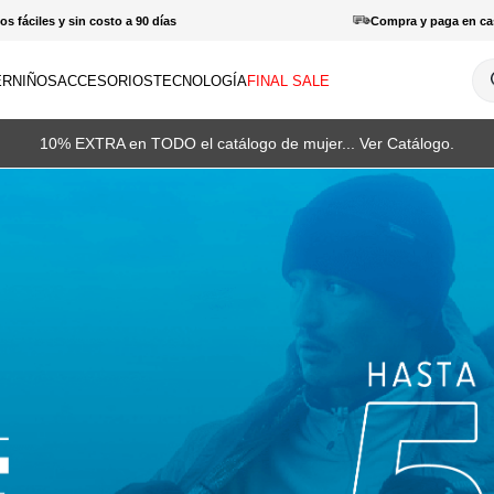
s fáciles y sin costo a 90 días
Compra y paga en ca
¿Q
ER
NIÑOS
ACCESORIOS
TECNOLOGÍA
FINAL SALE
INOS MÁS BUSCADOS
compras de cualquier producto lleva estos guantes a 39.900... Ver Catá
amisas
haquetas
otas
patillas
orras
haquetas mujer
antalones hombre
enderismo
amisetas