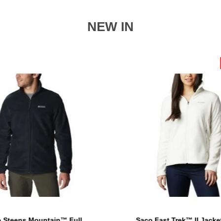
NEW IN
 Steens Mountain™ Full
Saco Fast Trek™ II Jacke