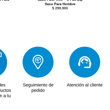
Saco Para Hombre
$
299
.
900
des
Seguimiento de
Atención al cliente
ductos
pedido
n a tu