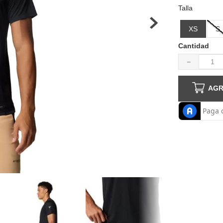
haquetas hombre
Talla
XS
S
Cantidad
－
AGR