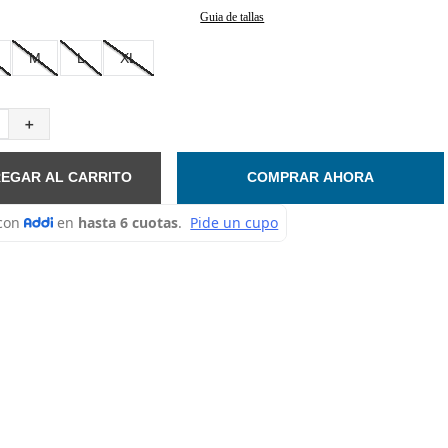
Guia de tallas
M
L
XL
＋
EGAR AL CARRITO
COMPRAR AHORA