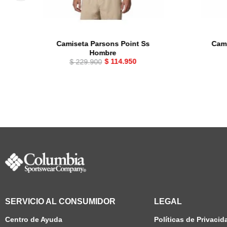
Camiseta Parsons Point Ss
Cami
Hombre
$
114
.
950
$
229
.
900
SERVICIO AL CONSUMIDOR
LEGAL
Centro de Ayuda
Políticas de Privacid