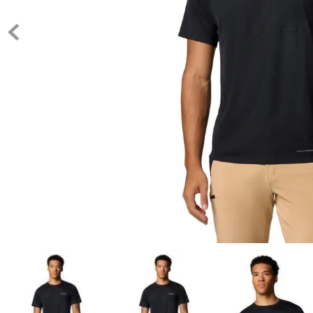
10
.
c