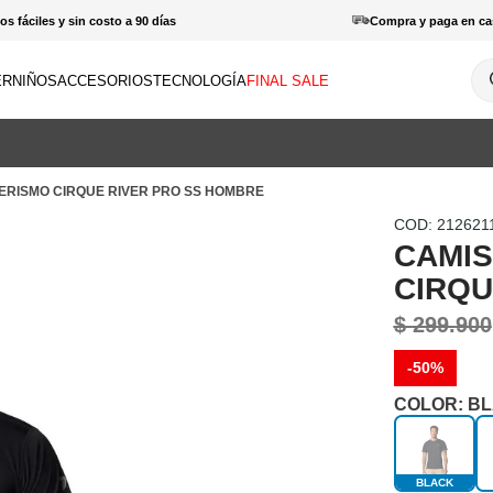
s fáciles y sin costo a 90 días
Compra y paga en ca
¿Q
ER
NIÑOS
ACCESORIOS
TECNOLOGÍA
FINAL SALE
INOS MÁS BUSCADOS
amisas
ERISMO CIRQUE RIVER PRO SS HOMBRE
haquetas
:
212621
otas
CAMIS
patillas
CIRQU
orras
$
299
.
900
antalones hombre
-
50%
haquetas mujer
COLOR:
BL
enderismo
amisetas
BLACK