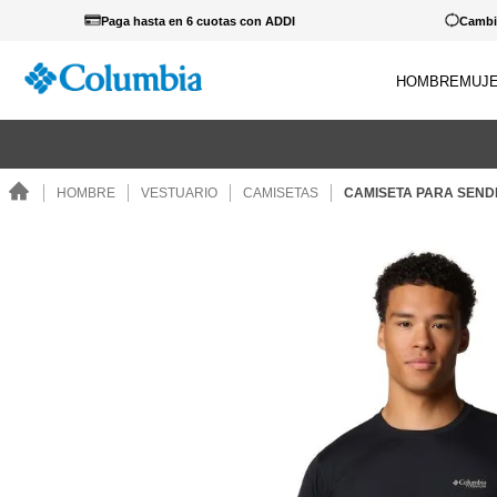
Paga hasta en 6 cuotas con ADDI
Cambio
HOMBRE
MUJ
TÉRM
 cualquier producto lleva estos guantes a 39.900... Ver Catálogo.
1
.
c
HOMBRE
VESTUARIO
CAMISETAS
CAMISETA PARA SEND
2
.
c
3
.
b
4
.
za
5
.
g
6
.
p
7
.
c
8
.
s
9
.
c