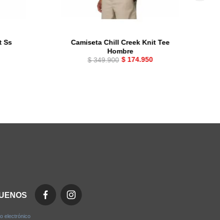
t Ss
Camiseta Chill Creek Knit Tee
Hombre
$
174
.
950
$
349
.
900
GUENOS