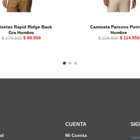
setas Rapid Ridge Back
Camiseta Parsons Poin
Gra Hombre
Hombre
$
89
.
950
$
114
.
950
$
179
.
900
$
229
.
900
CUENTA
SI
ad
Mi Cuenta