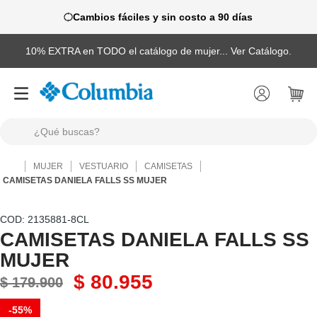
Cambios fáciles y sin costo a 90 días
10% EXTRA en TODO el catálogo de mujer... Ver Catálogo.
¿Qué buscas?
TÉRMINOS MÁS BUSCADOS
MUJER
VESTUARIO
CAMISETAS
1
.
camisas
CAMISETAS DANIELA FALLS SS MUJER
2
.
chaquetas
:
2135881-8CL
3
.
botas
CAMISETAS DANIELA FALLS SS
MUJER
4
.
zapatillas
$
80
.
955
5
.
gorras
$
179
.
900
6
.
chaquetas mujer
-
55%