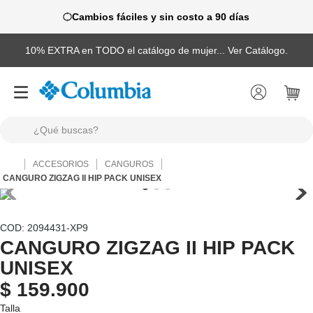
Cambios fáciles y sin costo a 90 días
10% EXTRA en TODO el catálogo de mujer... Ver Catálogo.
¿Qué buscas?
TÉRMINOS MÁS BUSCADOS
ACCESORIOS
CANGUROS
1
.
camisas
CANGURO ZIGZAG II HIP PACK UNISEX
2
.
chaquetas
3
.
botas
:
2094431-XP9
CANGURO ZIGZAG II HIP PACK
4
.
zapatillas
UNISEX
5
.
gorras
$
159
.
900
6
.
chaquetas mujer
Talla