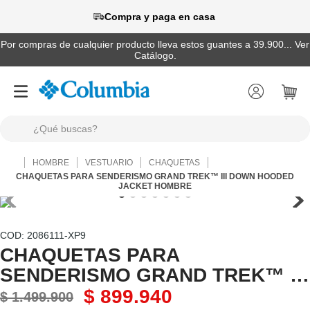
Compra y paga en casa
Por compras de cualquier producto lleva estos guantes a 39.900... Ver
Catálogo.
¿Qué buscas?
TÉRMINOS MÁS BUSCADOS
HOMBRE
VESTUARIO
CHAQUETAS
1
.
camisas
CHAQUETAS PARA SENDERISMO GRAND TREK™ III DOWN HOODED
JACKET HOMBRE
2
.
chaquetas
3
.
botas
:
2086111-XP9
4
.
zapatillas
CHAQUETAS PARA
SENDERISMO GRAND TREK™ III
5
.
gorras
DOWN HOODED JACKET
$
899
.
940
$
1
.
499
.
900
6
.
pantalones hombre