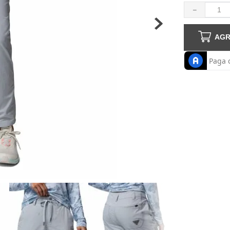
haquetas hombre
－
AGR