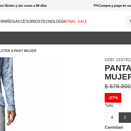
s fáciles y sin costo a 90 días
Compra y paga en ca
¿Q
ER
NIÑOS
ACCESORIOS
TECNOLOGÍA
FINAL SALE
INOS MÁS BUSCADOS
amisas
TER II PANT MUJER
haquetas
:
2157911
otas
PANTA
patillas
MUJE
orras
$
679
.
900
haquetas mujer
-
37%
antalones hombre
Talla
enderismo
4
2
amisetas
Cantidad