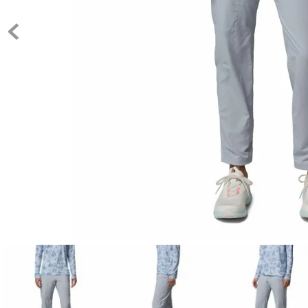
10
.
c