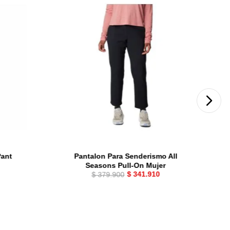
Pant
Pantalon Para Senderismo All
Seasons Pull-On Mujer
$
341
.
910
$
379
.
900