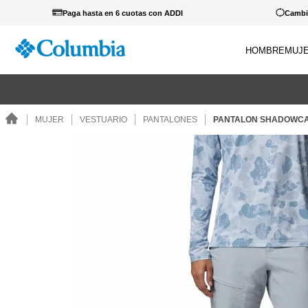
Paga hasta en 6 cuotas con ADDI
Cambio
HOMBRE
MUJ
TÉRM
 cualquier producto lleva estos guantes a 39.900... Ver Catálogo.
1
.
c
MUJER
VESTUARIO
PANTALONES
PANTALON SHADOWCAS
2
.
c
3
.
b
4
.
za
5
.
g
6
.
c
7
.
p
8
.
s
9
.
c