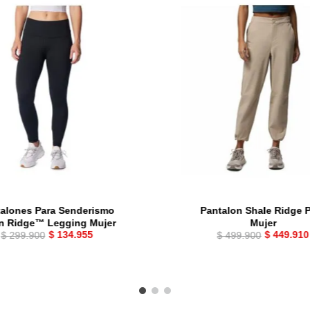
alones Para Senderismo
Pantalon Shale Ridge 
n Ridge™ Legging Mujer
Mujer
$
134
.
955
$
449
.
910
$
299
.
900
$
499
.
900