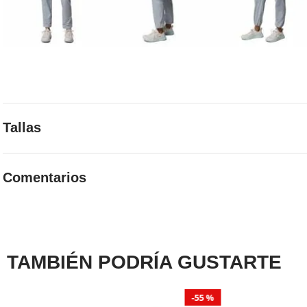
Tallas
Elige la talla adecuada con guía de tallas
Comentarios
GUIA DE TALLAS
☆
☆
☆
☆
☆
0 Calificación promedio
(0 comentarios)
Por favor, inicia sesión para escribir un comentario.
TAMBIÉN PODRÍA GUSTARTE
MÁS RECIENTE
TODOS
55 %