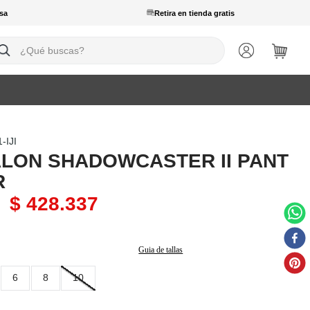
sa
Retira en tienda gratis
ué buscas?
-IJI
LON SHADOWCASTER II PANT
R
$
428
.
337
Guia de tallas
6
8
10