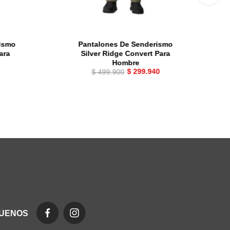
rismo
Pantalones De Senderismo
ara
Silver Ridge Convert Para
Hombre
$
299
.
940
$
499
.
900
GUENOS