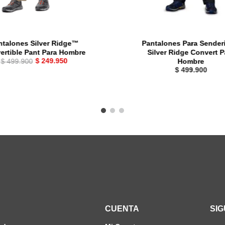
ntalones Silver Ridge™
Pantalones Para Sende
ertible Pant Para Hombre
Silver Ridge Convert P
$
249
.
950
$
499
.
900
Hombre
$
499
.
900
CUENTA
SI