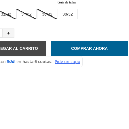
Guia de tallas
32/32
34/32
36/32
38/32
＋
EGAR AL CARRITO
COMPRAR AHORA