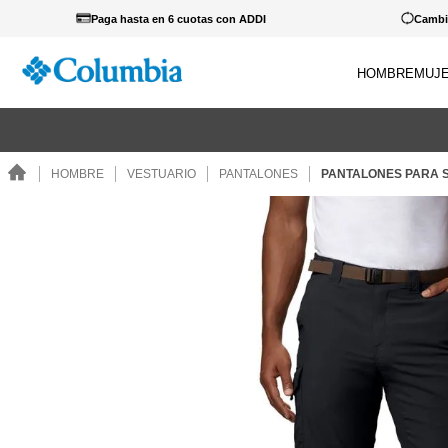
Paga hasta en 6 cuotas con ADDI
Cambio
HOMBRE
MUJ
TÉRM
 cualquier producto lleva estos guantes a 39.900... Ver Catálogo.
1
.
c
HOMBRE
VESTUARIO
PANTALONES
PANTALONES PARA 
2
.
c
3
.
b
4
.
za
5
.
g
6
.
c
7
.
p
8
.
s
9
.
c