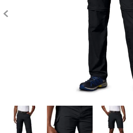
10
.
c