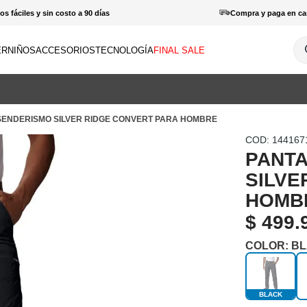
s fáciles y sin costo a 90 días
Compra y paga en ca
¿Q
ER
NIÑOS
ACCESORIOS
TECNOLOGÍA
FINAL SALE
INOS MÁS BUSCADOS
amisas
SENDERISMO SILVER RIDGE CONVERT PARA HOMBRE
haquetas
:
144167
otas
PANTA
patillas
SILVE
orras
HOMB
haquetas mujer
$
499
.
antalones hombre
COLOR:
BL
enderismo
amisetas
BLACK