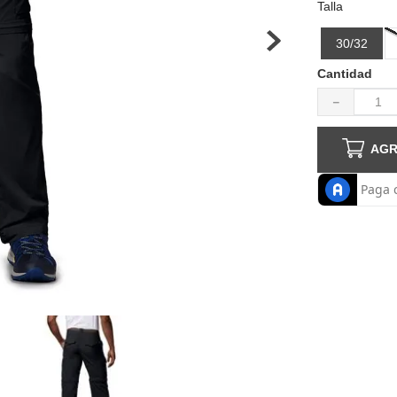
Talla
haquetas hombre
30/32
Cantidad
－
AGR