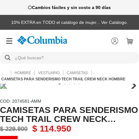
Cambios fáciles y sin costo a 90 días
10% EXTRA en TODO el catálogo de mujer... Ver Catálogo.
¿Qué buscas?
TÉRMINOS MÁS BUSCADOS
HOMBRE
VESTUARIO
CAMISETAS
1
.
camisas
CAMISETAS PARA SENDERISMO TECH TRAIL CREW NECK HOMBRE
2
.
chaquetas
3
.
botas
:
2074581-AMM
CAMISETAS PARA SENDERISMO
4
.
zapatillas
TECH TRAIL CREW NECK
5
.
gorras
HOMBRE
$
114
.
950
$
229
.
900
6
.
chaquetas mujer