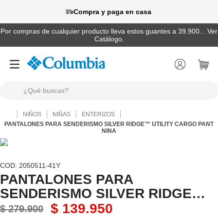
Compra y paga en casa
Por compras de cualquier producto lleva estos guantes a 39.900... Ver
Catálogo.
¿Qué buscas?
TÉRMINOS MÁS BUSCADOS
NIÑOS
NIÑAS
ENTERIZOS
1
.
camisas
PANTALONES PARA SENDERISMO SILVER RIDGE™ UTILITY CARGO PANT
NINA
2
.
chaquetas
3
.
botas
:
2050511-41Y
4
.
zapatillas
PANTALONES PARA
SENDERISMO SILVER RIDGE™
5
.
gorras
UTILITY CARGO PANT NINA
$
139
.
950
$
279
.
900
6
.
pantalones hombre