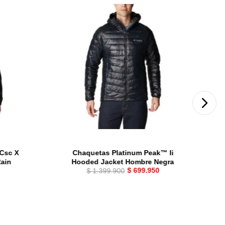
 Csc X
Chaquetas Platinum Peak™ Ii
Rain
Hooded Jacket Hombre Negra
$
699
.
950
$
1
.
399
.
900