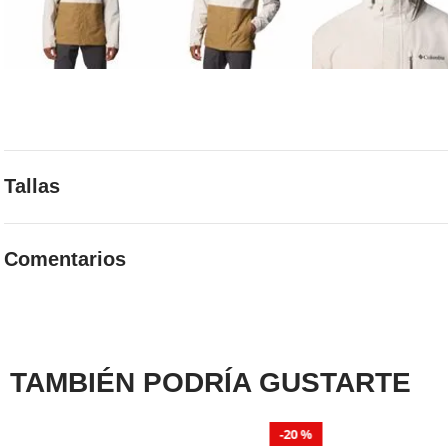
Tallas
Elige la talla adecuada con guía de tallas
Comentarios
GUIA DE TALLAS
☆
☆
☆
☆
☆
0 Calificación promedio
(0 comentarios)
Por favor, inicia sesión para escribir un comentario.
TAMBIÉN PODRÍA GUSTARTE
MÁS RECIENTE
TODOS
20 %