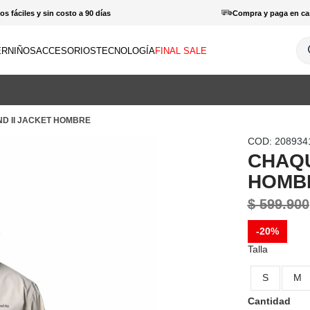
s fáciles y sin costo a 90 días
Compra y paga en ca
¿Q
ER
NIÑOS
ACCESORIOS
TECNOLOGÍA
FINAL SALE
INOS MÁS BUSCADOS
amisas
D II JACKET HOMBRE
haquetas
:
208934
otas
CHAQU
patillas
HOMB
orras
$
599
.
900
haquetas mujer
-
20%
antalones hombre
Talla
enderismo
S
M
amisetas
Cantidad