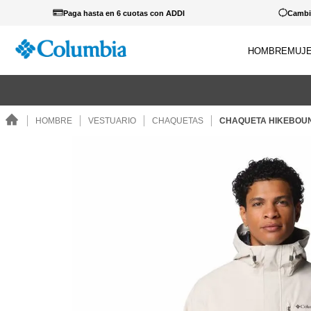
Paga hasta en 6 cuotas con ADDI
Cambio
HOMBRE
MUJ
TÉRM
 cualquier producto lleva estos guantes a 39.900... Ver Catálogo.
1
.
c
HOMBRE
VESTUARIO
CHAQUETAS
CHAQUETA HIKEBOUN
2
.
c
3
.
b
4
.
za
5
.
g
6
.
c
7
.
p
8
.
s
9
.
c