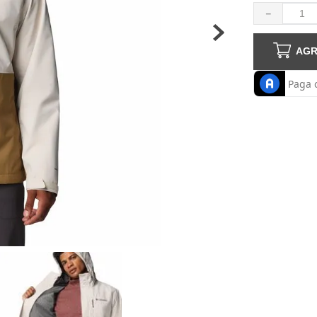
haquetas hombre
－
AGR