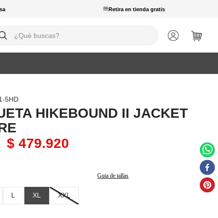
sa
Retira en tienda gratis
ué buscas?
1-5HD
ETA HIKEBOUND II JACKET
RE
$
479
.
920
Guia de tallas
L
XL
XXL