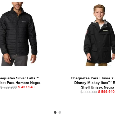
aquetas Silver Falls™
Chaquetas Para Lluvia Y
cket Para Hombre Negra
Disney Mickey Ibex™ 
$
437
.
940
$
729
.
900
Shell Unisex Negra
$
599
.
940
$
999
.
900