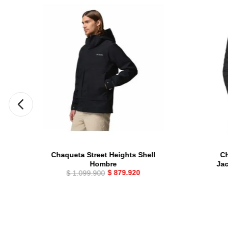
Chaqueta Street Heights Shell
Ch
Hombre
Ja
$
879
.
920
$
1
.
099
.
900