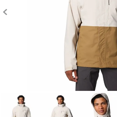
10
.
c