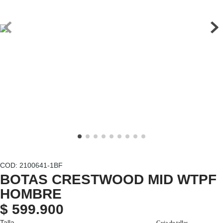
7
.
pantalones hombre
8
.
senderismo
9
.
camisetas
10
.
chaquetas hombre
:
2100641-1BF
BOTAS CRESTWOOD MID WTPF
HOMBRE
$
599
.
900
Talla
Guia de tallas