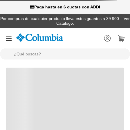
Paga hasta en 6 cuotas con ADDI
Por compras de cualquier producto lleva estos guantes a 39.900... Ver
Catálogo.
¿Qué buscas?
TÉRMINOS MÁS BUSCADOS
1
.
camisas
2
.
chaquetas
3
.
botas
4
.
zapatillas
5
.
gorras
6
.
pantalones hombre