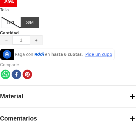
-
50%
7
.
chaquetas mujer
Talla
8
.
senderismo
L/XL
S/M
9
.
camisetas
Cantidad
10
.
chaquetas hombre
－
＋
Comparte
Material
Registro SIC: 900136788-4
Comentarios
Importador: Forus Colombia S.A.S
☆
☆
☆
☆
☆