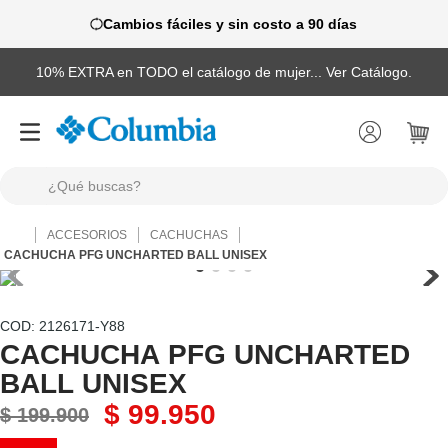
Cambios fáciles y sin costo a 90 días
10% EXTRA en TODO el catálogo de mujer... Ver Catálogo.
¿Qué buscas?
TÉRMINOS MÁS BUSCADOS
ACCESORIOS
CACHUCHAS
1
.
camisas
CACHUCHA PFG UNCHARTED BALL UNISEX
2
.
chaquetas
3
.
botas
:
2126171-Y88
CACHUCHA PFG UNCHARTED
4
.
zapatillas
BALL UNISEX
5
.
gorras
$
99
.
950
$
199
.
900
6
.
pantalones hombre