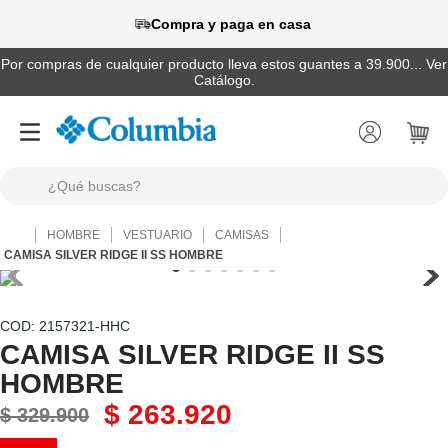
Compra y paga en casa
Por compras de cualquier producto lleva estos guantes a 39.900... Ver
Catálogo.
¿Qué buscas?
TÉRMINOS MÁS BUSCADOS
HOMBRE
VESTUARIO
CAMISAS
1
.
camisas
CAMISA SILVER RIDGE II SS HOMBRE
2
.
chaquetas
3
.
botas
:
2157321-HHC
CAMISA SILVER RIDGE II SS
4
.
zapatillas
HOMBRE
5
.
gorras
$
263
.
920
$
329
.
900
6
.
pantalones hombre