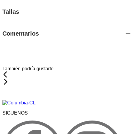
Tallas
Elige la talla adecuada con guía de tallas
Comentarios
GUIA DE TALLAS
Comentarios
Cargando el resumen…
Por favor, inicia sesión para escribir un comentario.
Más reciente
También podría gustarte
Todos
Cargando comentarios…
SIGUENOS