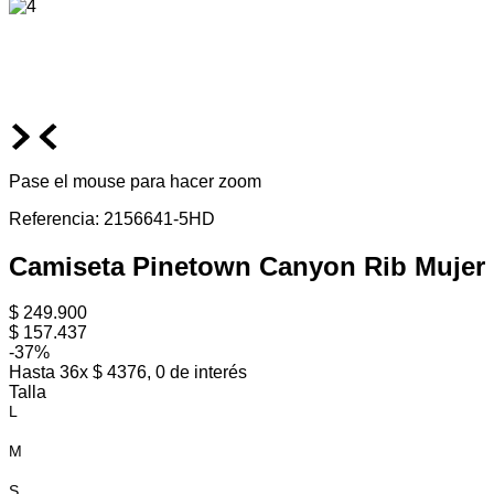
Pase el mouse para hacer zoom
Referencia
:
2156641-5HD
Camiseta Pinetown Canyon Rib Mujer
$
249
.
900
$
157
.
437
-
37%
Hasta
36
x
$
4376
,
0
de interés
Talla
L
M
S