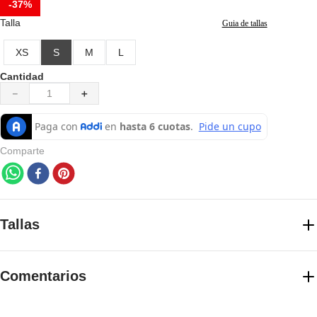
-
37%
7
.
pantalones hombre
Talla
Guia de tallas
8
.
senderismo
XS
S
M
L
9
.
camisetas
Cantidad
10
.
chaquetas hombre
－
＋
Comparte
Tallas
Elige la talla adecuada con guía de tallas
Comentarios
GUIA DE TALLAS
Cargando el resumen…