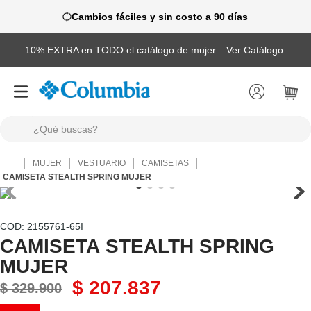
Cambios fáciles y sin costo a 90 días
10% EXTRA en TODO el catálogo de mujer... Ver Catálogo.
¿Qué buscas?
TÉRMINOS MÁS BUSCADOS
MUJER
VESTUARIO
CAMISETAS
1
.
camisas
CAMISETA STEALTH SPRING MUJER
2
.
chaquetas
3
.
botas
:
2155761-65I
CAMISETA STEALTH SPRING
4
.
zapatillas
MUJER
5
.
gorras
$
207
.
837
$
329
.
900
6
.
chaquetas mujer