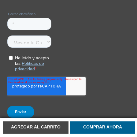
Hombre
$
124
.
950
$
249
.
900
COMPRAR
AGREGAR AL CARRITO
COMPRAR AHORA
+
SERVICIO AL CONSUMIDOR