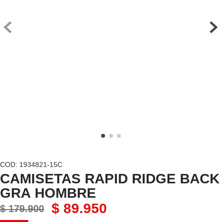
7
.
chaquetas mujer
8
.
senderismo
9
.
camisetas
10
.
chaquetas hombre
:
1934821-15C
CAMISETAS RAPID RIDGE BACK
GRA HOMBRE
$
89
.
950
$
179
.
900