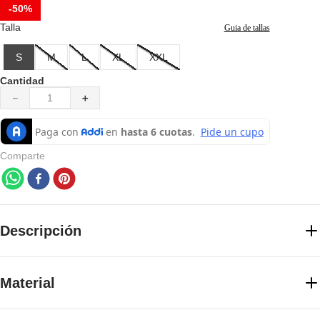
-
50%
Talla
Guia de tallas
S
M
L
XL
XXL
Cantidad
－
＋
Comparte
Descripción
Camiseta confeccionada con algodón de cultivo orgánico, lo que
asegura prácticas agrícolas sostenibles y una producción más amigable
Material
con el medio ambiente. Ofrece un estiramiento cómodo ideal para el
uso diario. Cuenta con un cuello acanalado que añade un toque de