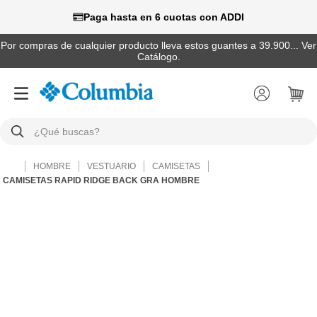
Paga hasta en 6 cuotas con ADDI
Por compras de cualquier producto lleva estos guantes a 39.900... Ver
Catálogo.
¿Qué buscas?
TÉRMINOS MÁS BUSCADOS
HOMBRE
VESTUARIO
CAMISETAS
1
.
camisas
CAMISETAS RAPID RIDGE BACK GRA HOMBRE
2
.
chaquetas
3
.
botas
4
.
zapatillas
5
.
gorras
6
.
pantalones hombre