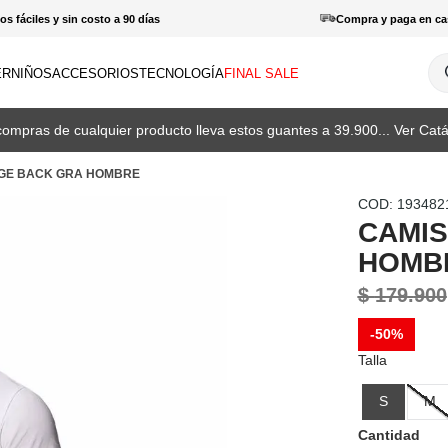
s fáciles y sin costo a 90 días
Compra y paga en ca
¿Q
ER
NIÑOS
ACCESORIOS
TECNOLOGÍA
FINAL SALE
INOS MÁS BUSCADOS
compras de cualquier producto lleva estos guantes a 39.900... Ver Catá
amisas
DGE BACK GRA HOMBRE
haquetas
:
193482
otas
CAMIS
patillas
HOMB
orras
$
179
.
900
antalones hombre
-
50%
haquetas mujer
Talla
enderismo
S
M
amisetas
Cantidad