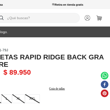
sa
Retira en tienda gratis
ué buscas?
logo.
1-79J
ETAS RAPID RIDGE BACK GRA
RE
$
89
.
950
Guia de tallas
L
XL
XXL