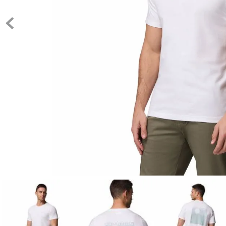
10
.
c