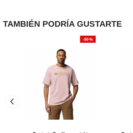
☆
☆
☆
☆
☆
0 Calificación promedio
(0 comentarios)
Por favor, inicia sesión para escribir un comentario.
TAMBIÉN PODRÍA GUSTARTE
MÁS RECIENTE
TODOS
50 %