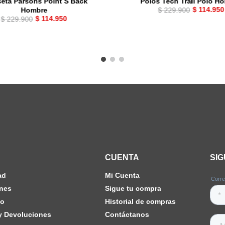
eta Parsons Point S Back
Polos Tech Trail Polo H
$
114
.
950
$
229
.
900
Hombre
$
114
.
950
$
229
.
900
CUENTA
SI
ad
Mi Cuenta
nes
Sigue tu compra
ho
Historial de compras
 y Devoluciones
Contáctanos