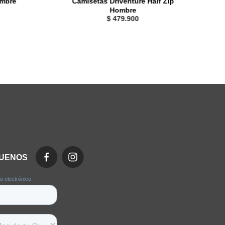
ombre
Camisetas Driventure Half Zip
Hombre
$
479
.
900
GUENOS