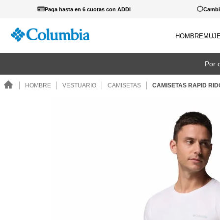
Paga hasta en 6 cuotas con ADDI
Cambio
HOMBRE
MUJ
TÉRM
Por 
1
.
c
HOMBRE
VESTUARIO
CAMISETAS
CAMISETAS RAPID RI
2
.
c
3
.
b
4
.
za
5
.
g
6
.
p
7
.
c
8
.
s
9
.
c