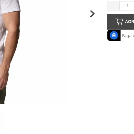
haquetas hombre
－
AGR