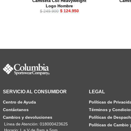
Camiseta Csc Heavyweight
Camis
Logo Hombre
$
124
.
950
$
249
.
900
SERVICIO AL CONSUMIDOR
LEGAL
Centro de Ayuda
Políticas de Privacid
Contáctanos
Términos y Condicio
Cambios y devoluciones
Políticas de Despac
Línea de Atención: 018000423625
Políticas de Cambio
Horario: L a V de 8am a 5pm