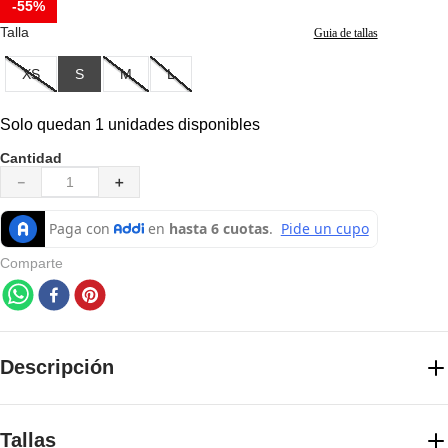
-
55%
7
.
pantalones hombre
Talla
Guia de tallas
8
.
senderismo
XS
S
M
L
9
.
camisetas
10
.
chaquetas hombre
Solo quedan 1 unidades disponibles
Cantidad
－
＋
Comparte
Descripción
DISEÑADO PARA LA RECUPERACIÓN Después de una
caminata o una carrera, estas cómodas sandalias cuentan con nuestra
Tallas