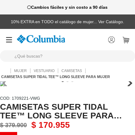
Cambios fáciles y sin costo a 90 días
10% EXTRA en TODO el catálogo de mujer... Ver Catálogo.
¿Qué buscas?
TÉRMINOS MÁS BUSCADOS
MUJER
VESTUARIO
CAMISETAS
1
.
camisas
CAMISETAS SUPER TIDAL TEE™ LONG SLEEVE PARA MUJER
2
.
chaquetas
3
.
botas
:
1709221-VWG
CAMISETAS SUPER TIDAL
4
.
zapatillas
TEE™ LONG SLEEVE PARA
5
.
gorras
MUJER
$
170
.
955
$
379
.
900
6
.
chaquetas mujer