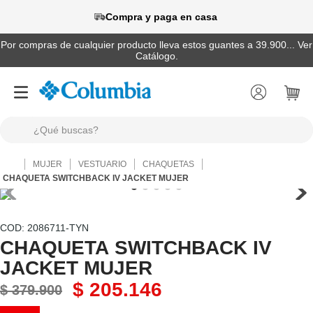
Compra y paga en casa
Por compras de cualquier producto lleva estos guantes a 39.900... Ver
Catálogo.
¿Qué buscas?
TÉRMINOS MÁS BUSCADOS
MUJER
VESTUARIO
CHAQUETAS
1
.
camisas
CHAQUETA SWITCHBACK IV JACKET MUJER
2
.
chaquetas
3
.
botas
:
2086711-TYN
CHAQUETA SWITCHBACK IV
4
.
zapatillas
JACKET MUJER
5
.
gorras
$
205
.
146
$
379
.
900
6
.
pantalones hombre