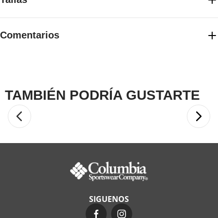
Elige la talla adecuada con guía de tallas
Comentarios
GUIA DE TALLAS
☆
☆
☆
☆
☆
0 Calificación promedio
(0 comentarios)
Por favor, inicia sesión para escribir un comentario.
TAMBIÉN PODRÍA GUSTARTE
MÁS RECIENTE
TODOS
40 %
Saco Fast Trek Ii
Jacket Mujer
$
179
.
910
$
299
.
900
COMPRAR
Saco Fast Trek™ II
SIGUENOS
Jacket Para Mujer
$
269
.
910
$
299
.
900