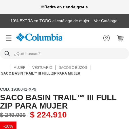
Retira en tienda gratis
10% EXTRA en TODO el catálogo de mujer... Ver Catálogo.
¿Qué buscas?
TÉRMINOS MÁS BUSCADOS
MUJER
VESTUARIO
SACOS O BUZOS
1
.
camisas
SACO BASIN TRAIL™ III FULL ZIP PARA MUJER
2
.
chaquetas
:
1938041-XP9
3
.
botas
SACO BASIN TRAIL™ III FULL
ZIP PARA MUJER
4
.
zapatillas
$
224
.
910
5
.
gorras
$
249
.
900
6
.
chaquetas mujer
-
10%