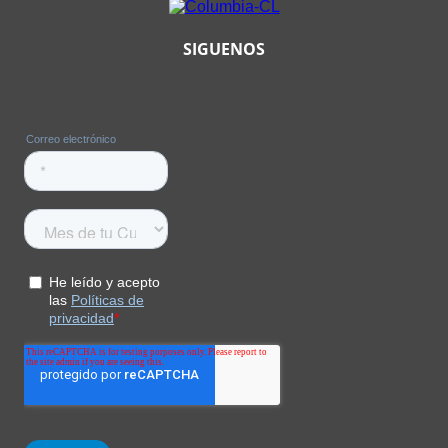
SIGUENOS
Saco Fast Trek Ii
Fleece Hombre
$
199
.
900
$
299
.
900
COMPRAR