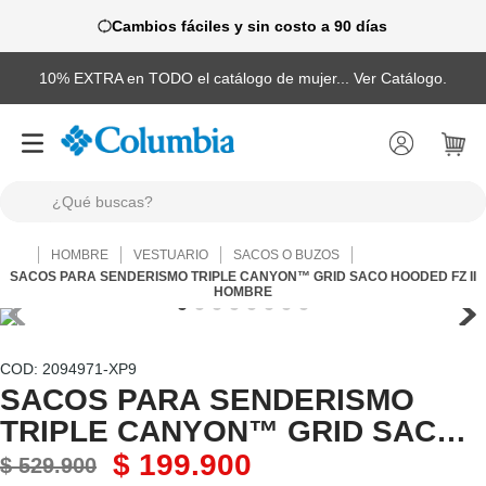
Cambios fáciles y sin costo a 90 días
10% EXTRA en TODO el catálogo de mujer... Ver Catálogo.
¿Qué buscas?
TÉRMINOS MÁS BUSCADOS
HOMBRE
VESTUARIO
SACOS O BUZOS
1
.
camisas
SACOS PARA SENDERISMO TRIPLE CANYON™ GRID SACO HOODED FZ II
HOMBRE
2
.
chaquetas
3
.
botas
:
2094971-XP9
4
.
zapatillas
SACOS PARA SENDERISMO
TRIPLE CANYON™ GRID SACO
5
.
gorras
HOODED FZ II HOMBRE
$
199
.
900
$
529
.
900
6
.
chaquetas mujer