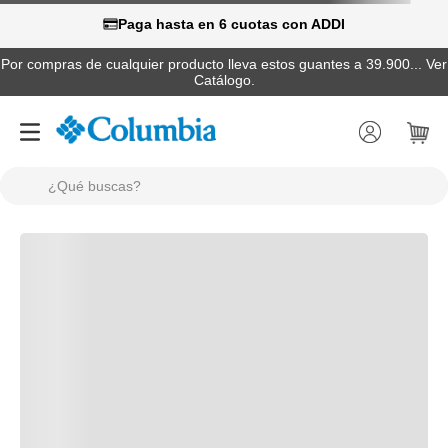
Paga hasta en 6 cuotas con ADDI
Por compras de cualquier producto lleva estos guantes a 39.900... Ver
Catálogo.
¿Qué buscas?
TÉRMINOS MÁS BUSCADOS
1
.
camisas
2
.
chaquetas
3
.
botas
4
.
zapatillas
5
.
gorras
6
.
chaquetas mujer