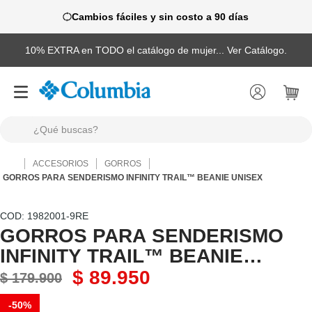
Cambios fáciles y sin costo a 90 días
10% EXTRA en TODO el catálogo de mujer... Ver Catálogo.
¿Qué buscas?
TÉRMINOS MÁS BUSCADOS
ACCESORIOS
GORROS
1
.
camisas
GORROS PARA SENDERISMO INFINITY TRAIL™ BEANIE UNISEX
2
.
chaquetas
:
1982001-9RE
3
.
botas
GORROS PARA SENDERISMO
INFINITY TRAIL™ BEANIE
4
.
zapatillas
UNISEX
$
89
.
950
5
.
gorras
$
179
.
900
6
.
pantalones hombre
-
50%