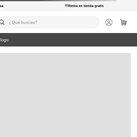
sa
Retira en tienda gratis
ué buscas?
logo.