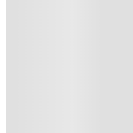
10
.
c