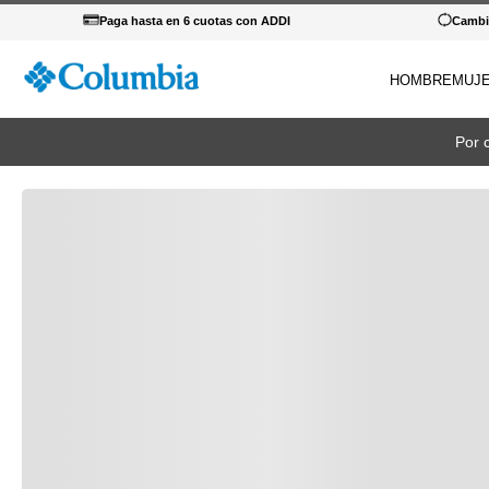
Paga hasta en 6 cuotas con ADDI
Cambio
HOMBRE
MUJ
TÉRM
Por 
1
.
c
2
.
c
3
.
b
4
.
za
5
.
g
6
.
c
7
.
p
8
.
s
9
.
c