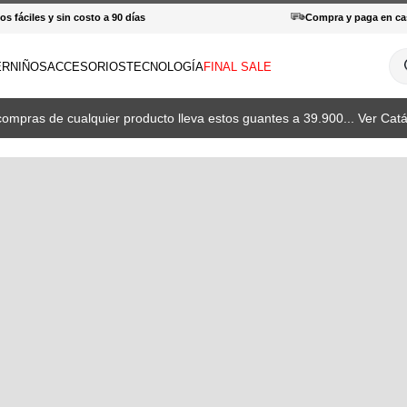
s fáciles y sin costo a 90 días
Compra y paga en ca
¿Q
ER
NIÑOS
ACCESORIOS
TECNOLOGÍA
FINAL SALE
INOS MÁS BUSCADOS
compras de cualquier producto lleva estos guantes a 39.900... Ver Catá
amisas
haquetas
otas
patillas
orras
haquetas mujer
antalones hombre
enderismo
amisetas