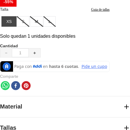
-
55%
7
.
pantalones hombre
Talla
Guia de tallas
8
.
senderismo
XS
S
M
L
9
.
camisetas
10
.
chaquetas hombre
Solo quedan 1 unidades disponibles
Cantidad
－
＋
Comparte
Material
Registro SIC: 900136788-4
Tallas
Importador: Forus Colombia S.A.S