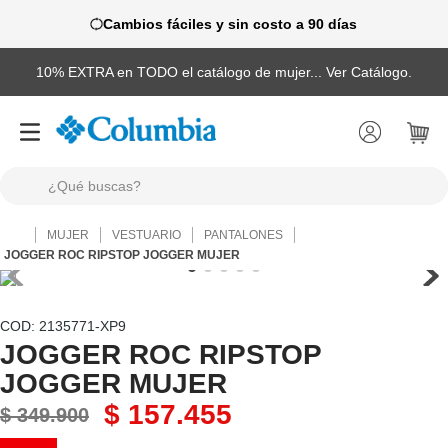
Cambios fáciles y sin costo a 90 días
10% EXTRA en TODO el catálogo de mujer... Ver Catálogo.
¿Qué buscas?
TÉRMINOS MÁS BUSCADOS
MUJER
VESTUARIO
PANTALONES
1
.
camisas
JOGGER ROC RIPSTOP JOGGER MUJER
2
.
chaquetas
3
.
botas
:
2135771-XP9
JOGGER ROC RIPSTOP
4
.
zapatillas
JOGGER MUJER
5
.
gorras
$
157
.
455
$
349
.
900
6
.
chaquetas mujer