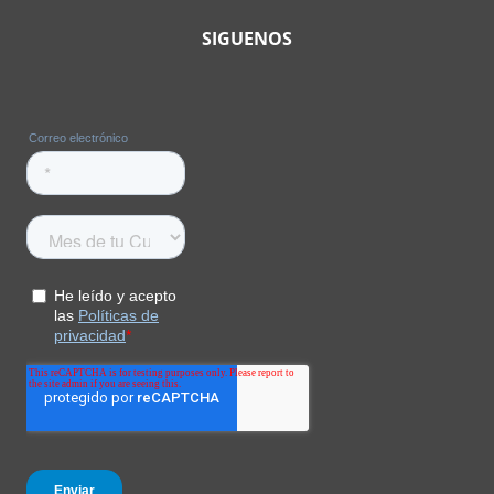
SIGUENOS
Pantalones Leslie
Convert Pant Mujer
$
224
.
955
$
499
.
900
COMPRAR