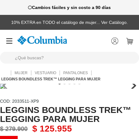
Cambios fáciles y sin costo a 90 días
10% EXTRA en TODO el catálogo de mujer... Ver Catálogo.
¿Qué buscas?
TÉRMINOS MÁS BUSCADOS
MUJER
VESTUARIO
PANTALONES
1
.
camisas
LEGGINS BOUNDLESS TREK™ LEGGING PARA MUJER
2
.
chaquetas
3
.
botas
:
2033511-XP9
LEGGINS BOUNDLESS TREK™
4
.
zapatillas
LEGGING PARA MUJER
5
.
gorras
$
125
.
955
$
279
.
900
6
.
pantalones hombre