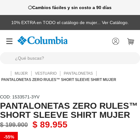
Cambios fáciles y sin costo a 90 días
10% EXTRA en TODO el catálogo de mujer... Ver Catálogo.
¿Qué buscas?
TÉRMINOS MÁS BUSCADOS
MUJER
VESTUARIO
PANTALONETAS
1
.
camisas
PANTALONETAS ZERO RULES™ SHORT SLEEVE SHIRT MUJER
2
.
chaquetas
:
1533571-3YV
3
.
botas
PANTALONETAS ZERO RULES™
SHORT SLEEVE SHIRT MUJER
4
.
zapatillas
$
89
.
955
5
.
gorras
$
199
.
900
6
.
pantalones hombre
-
55%