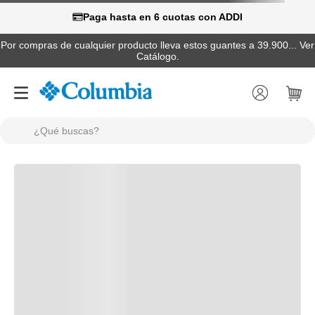
Paga hasta en 6 cuotas con ADDI
Por compras de cualquier producto lleva estos guantes a 39.900... Ver
Catálogo.
¿Qué buscas?
TÉRMINOS MÁS BUSCADOS
1
.
camisas
2
.
chaquetas
3
.
botas
4
.
zapatillas
5
.
gorras
6
.
chaquetas mujer