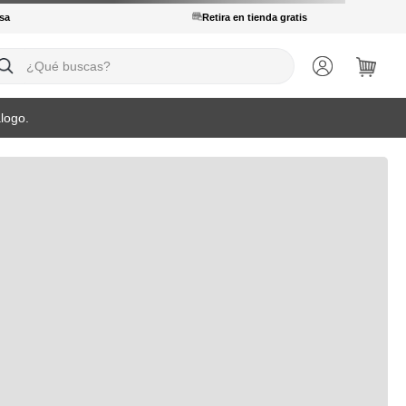
sa
Retira en tienda gratis
ué buscas?
logo.