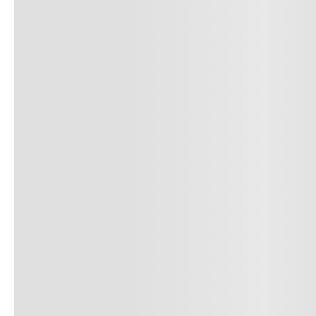
10
.
c