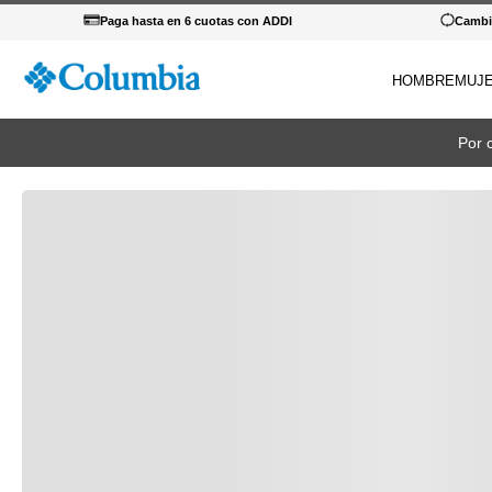
Paga hasta en 6 cuotas con ADDI
Cambio
HOMBRE
MUJ
TÉRM
Por 
1
.
c
2
.
c
3
.
b
4
.
za
5
.
g
6
.
p
7
.
c
8
.
s
9
.
c