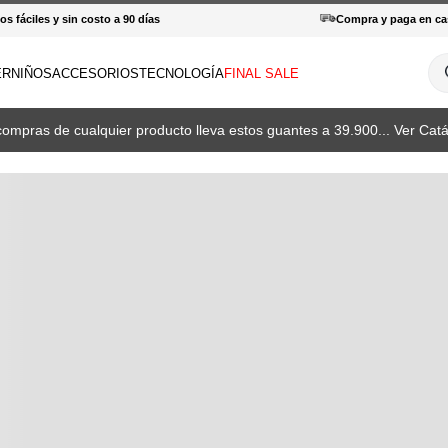
s fáciles y sin costo a 90 días
Compra y paga en ca
¿Q
ER
NIÑOS
ACCESORIOS
TECNOLOGÍA
FINAL SALE
INOS MÁS BUSCADOS
compras de cualquier producto lleva estos guantes a 39.900... Ver Catá
amisas
haquetas
otas
patillas
orras
antalones hombre
haquetas mujer
enderismo
amisetas