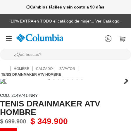
Cambios fáciles y sin costo a 90 días
10% EXTRA en TODO el catálogo de mujer... Ver Catálogo.
¿Qué buscas?
TÉRMINOS MÁS BUSCADOS
HOMBRE
CALZADO
ZAPATOS
1
.
camisas
TENIS DRAINMAKER ATV HOMBRE
2
.
chaquetas
3
.
botas
:
2149741-NRY
TENIS DRAINMAKER ATV
4
.
zapatillas
HOMBRE
5
.
gorras
$
349
.
900
$
699
.
900
6
.
chaquetas mujer