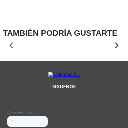
GUIA DE TALLAS
☆
☆
☆
☆
☆
0 Calificación promedio
(0 comentarios)
Por favor, inicia sesión para escribir un comentario.
TAMBIÉN PODRÍA GUSTARTE
MÁS RECIENTE
TODOS
40 %
Tenis Whipray
Hombre
$
419
.
940
$
699
.
900
COMPRAR
SIGUENOS
Tenis Strata Trail
Low Wp Hombre
$
499
.
900
COMPRAR