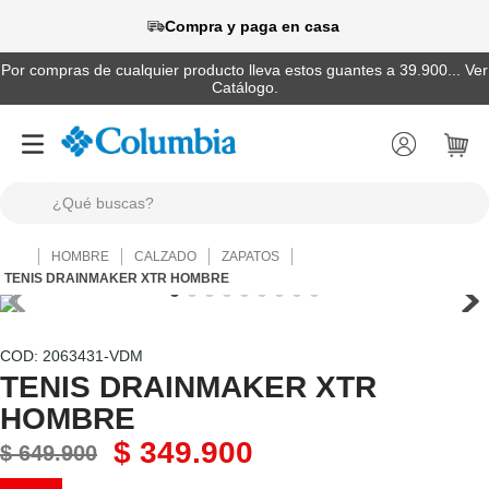
Compra y paga en casa
Por compras de cualquier producto lleva estos guantes a 39.900... Ver
Catálogo.
¿Qué buscas?
TÉRMINOS MÁS BUSCADOS
HOMBRE
CALZADO
ZAPATOS
1
.
camisas
TENIS DRAINMAKER XTR HOMBRE
2
.
chaquetas
3
.
botas
:
2063431-VDM
TENIS DRAINMAKER XTR
4
.
zapatillas
HOMBRE
5
.
gorras
$
349
.
900
$
649
.
900
6
.
chaquetas mujer