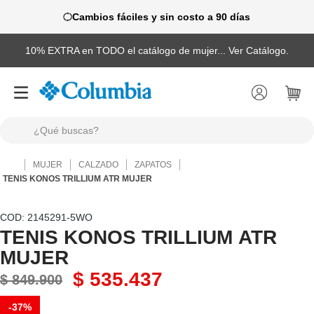
Cambios fáciles y sin costo a 90 días
10% EXTRA en TODO el catálogo de mujer... Ver Catálogo.
¿Qué buscas?
TÉRMINOS MÁS BUSCADOS
MUJER
CALZADO
ZAPATOS
1
.
camisas
TENIS KONOS TRILLIUM ATR MUJER
2
.
chaquetas
:
2145291-5WO
3
.
botas
TENIS KONOS TRILLIUM ATR
MUJER
4
.
zapatillas
$
535
.
437
5
.
gorras
$
849
.
900
6
.
pantalones hombre
-
37%