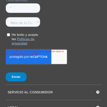
La mediasuela Techlite+™ envuelve el talón para
conseguir un equilibrio óptimo. Las almohadillas de
desviación en el antepié y el talón absorben los
impactos y reducen el estrés en los pies
La suela Adapt Trax™ proporciona una tracción
excepcional tanto en superficies secas como mojadas
Peso: talla 38, ½ par = 276.0g
Usos: Senderismo rápido
+
SERVICIO AL CONSUMIDOR