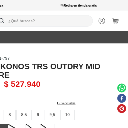
sa
Retira en tienda gratis
ué buscas?
1-797
 KONOS TRS OUTDRY MID
RE
$
527
.
940
Guia de tallas
8
8,5
9
9,5
10