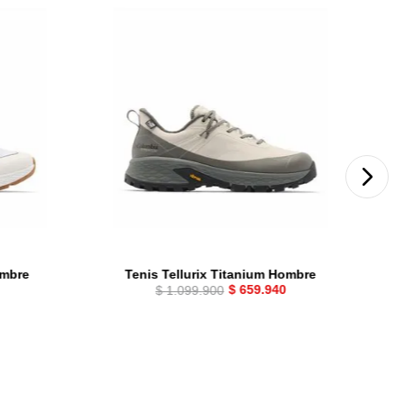
ombre
Tenis Tellurix Titanium Hombre
$
659
.
940
$
1
.
099
.
900