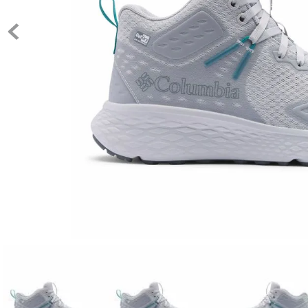
10
.
c