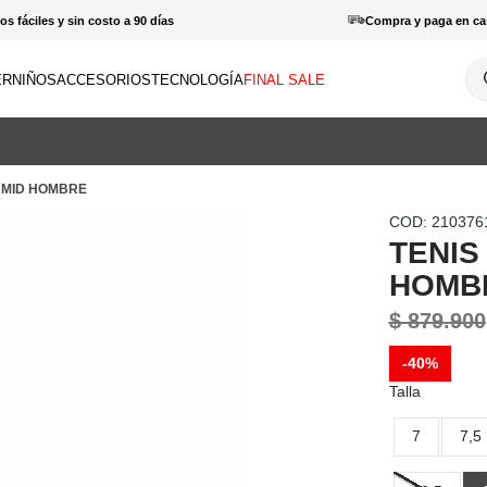
s fáciles y sin costo a 90 días
Compra y paga en ca
¿Q
ER
NIÑOS
ACCESORIOS
TECNOLOGÍA
FINAL SALE
INOS MÁS BUSCADOS
amisas
 MID HOMBRE
haquetas
:
210376
otas
TENIS
patillas
HOMB
orras
$
879
.
900
antalones hombre
-
40%
haquetas mujer
Talla
enderismo
7
7,5
amisetas