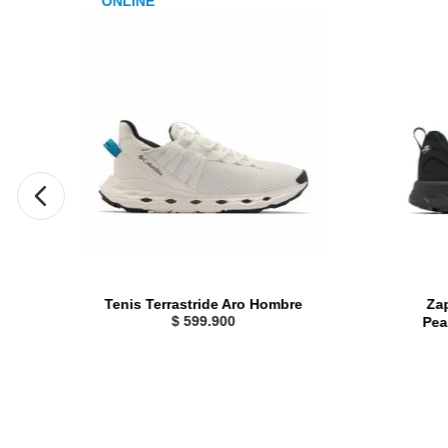
Tenis Terrastride Aro Hombre
Zap
$
599
.
900
Pea