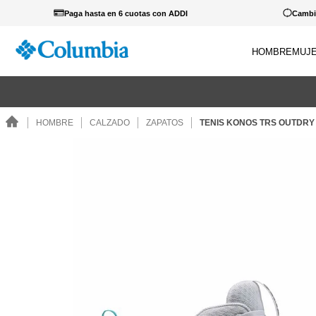
Paga hasta en 6 cuotas con ADDI
Cambio
HOMBRE
MUJ
TÉRM
 cualquier producto lleva estos guantes a 39.900... Ver Catálogo.
1
.
c
HOMBRE
CALZADO
ZAPATOS
TENIS KONOS TRS OUTDRY
2
.
c
3
.
b
4
.
za
5
.
g
6
.
p
7
.
c
8
.
s
9
.
c