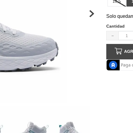
10,5
haquetas hombre
Solo quedan
Cantidad
－
AGR