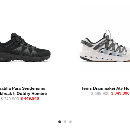
atilla Para Senderismo
Tenis Drainmaker Atv H
$
349
.
900
$
699
.
900
kfreak Ii Outdry Hombre
$
449
.
940
$
749
.
900