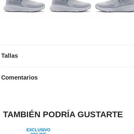
Tallas
Elige la talla adecuada con guía de tallas
Comentarios
GUIA DE TALLAS
☆
☆
☆
☆
☆
0 Calificación promedio
(0 comentarios)
Por favor, inicia sesión para escribir un comentario.
TAMBIÉN PODRÍA GUSTARTE
MÁS RECIENTE
TODOS