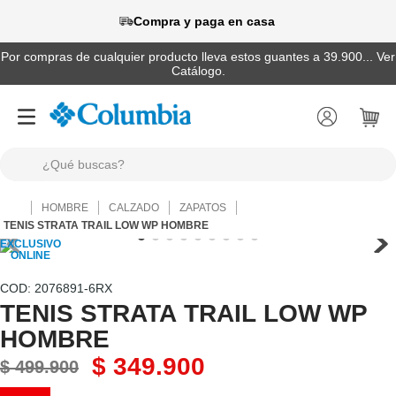
Compra y paga en casa
Por compras de cualquier producto lleva estos guantes a 39.900... Ver
Catálogo.
¿Qué buscas?
TÉRMINOS MÁS BUSCADOS
HOMBRE
CALZADO
ZAPATOS
1
.
camisas
TENIS STRATA TRAIL LOW WP HOMBRE
2
.
chaquetas
3
.
botas
:
2076891-6RX
TENIS STRATA TRAIL LOW WP
4
.
zapatillas
HOMBRE
5
.
gorras
$
349
.
900
$
499
.
900
6
.
chaquetas mujer