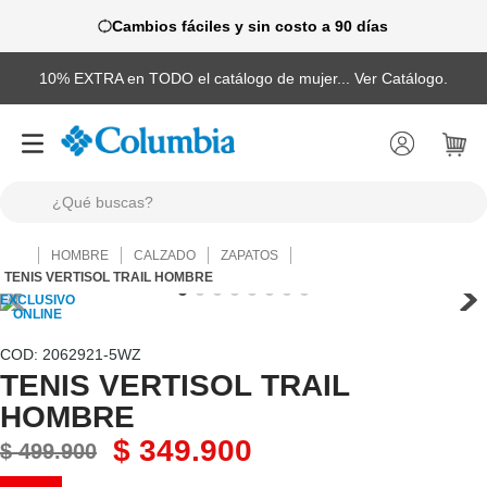
Cambios fáciles y sin costo a 90 días
10% EXTRA en TODO el catálogo de mujer... Ver Catálogo.
¿Qué buscas?
TÉRMINOS MÁS BUSCADOS
HOMBRE
CALZADO
ZAPATOS
1
.
camisas
TENIS VERTISOL TRAIL HOMBRE
2
.
chaquetas
3
.
botas
:
2062921-5WZ
TENIS VERTISOL TRAIL
4
.
zapatillas
HOMBRE
5
.
gorras
$
349
.
900
$
499
.
900
6
.
pantalones hombre