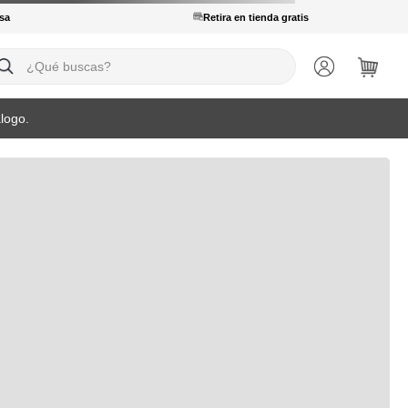
sa
Retira en tienda gratis
ué buscas?
logo.