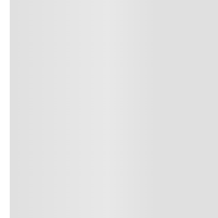
10
.
c