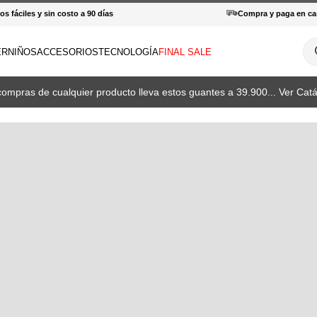
s fáciles y sin costo a 90 días
Compra y paga en ca
¿Q
ER
NIÑOS
ACCESORIOS
TECNOLOGÍA
FINAL SALE
INOS MÁS BUSCADOS
compras de cualquier producto lleva estos guantes a 39.900... Ver Catá
amisas
haquetas
otas
patillas
orras
haquetas mujer
antalones hombre
enderismo
amisetas