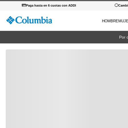
Paga hasta en 6 cuotas con ADDI
Cambio
HOMBRE
MUJ
TÉRM
Por 
1
.
c
2
.
c
3
.
b
4
.
za
5
.
g
6
.
c
7
.
p
8
.
s
9
.
c