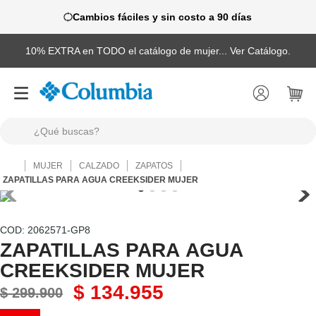
Cambios fáciles y sin costo a 90 días
10% EXTRA en TODO el catálogo de mujer... Ver Catálogo.
¿Qué buscas?
TÉRMINOS MÁS BUSCADOS
MUJER
CALZADO
ZAPATOS
1
.
camisas
ZAPATILLAS PARA AGUA CREEKSIDER MUJER
2
.
chaquetas
3
.
botas
:
2062571-GP8
ZAPATILLAS PARA AGUA
4
.
zapatillas
CREEKSIDER MUJER
5
.
gorras
$
134
.
955
$
299
.
900
6
.
chaquetas mujer