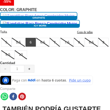
-
55%
7
.
pantalones hombre
COLOR:
GRAPHITE
8
.
senderismo
GRAPHITE
9
.
camisetas
ICY MORN
10
.
chaquetas hombre
Talla
Guia de tallas
5
5,5
6
6,5
7
7,5
8
8,5
9
9,5
10
Cantidad
－
＋
Comparte
TAMBIÉN PODRÍA GUSTARTE