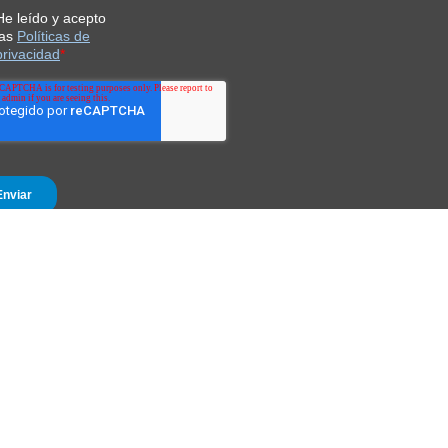
IOS DE PAGO
iones@forus.com.co
| NIT 900.136.788-4