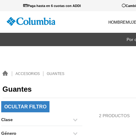
Paga hasta en 6 cuotas con ADDI
Cambio
HOMBRE
MUJ
TÉRM
Por 
1
.
c
2
.
c
3
.
b
ACCESORIOS
GUANTES
4
.
za
5
.
g
Guantes
6
.
c
OCULTAR FILTRO
7
.
p
2
PRODUCTOS
8
.
s
Clase
9
.
c
Accesorios
Género