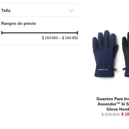
10
.
c
Unisex
Talla
M
Rangos de precio
S
XL
$ 164.950
–
$ 164.950
Guantes Para In
Ascender™ Iii S
Glove Hom
$
1
$
329
.
900