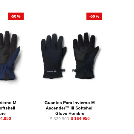
haquetas hombre
50 %
50 %
vierno M
Guantes Para Invierno M
oftshell
Ascender™ Iii Softshell
bre
Glove Hombre
64
.
950
$
164
.
950
$
329
.
900