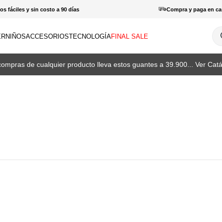
s fáciles y sin costo a 90 días
Compra y paga en ca
¿Q
ER
NIÑOS
ACCESORIOS
TECNOLOGÍA
FINAL SALE
INOS MÁS BUSCADOS
compras de cualquier producto lleva estos guantes a 39.900... Ver Catá
amisas
haquetas
otas
patillas
orras
haquetas mujer
antalones hombre
enderismo
amisetas