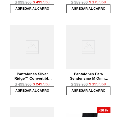
Extreme Pant Hombre
Hombre
$
499
.
950
$
179
.
950
$
999
.
900
$
359
.
900
AGREGAR AL CARRO
AGREGAR AL CARRO
Pantalones Silver
Pantalones Para
Ridge™ Convertible
Senderismo M Omni-
Pant Para Hombre
Heat Infinity Tight
$
249
.
950
$
199
.
950
$
499
.
900
$
399
.
900
Hombre
AGREGAR AL CARRO
AGREGAR AL CARRO
50 %