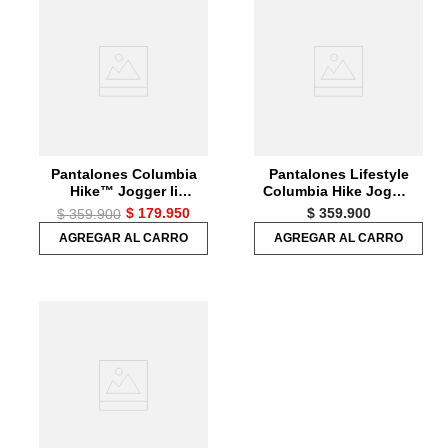
Pantalones Columbia
Pantalones Lifestyle
Hike™ Jogger Ii
Columbia Hike Jogger
Hombre
Hombre
$
179
.
950
$
359
.
900
$
359
.
900
AGREGAR AL CARRO
AGREGAR AL CARRO