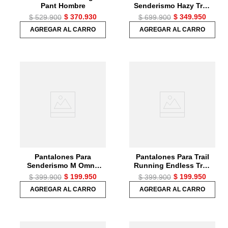
Pant Hombre
Senderismo Hazy Trail
Rain Pant Para
$
370
.
930
$
349
.
950
$
529
.
900
$
699
.
900
Hombre
AGREGAR AL CARRO
AGREGAR AL CARRO
Pantalones Para
Pantalones Para Trail
Senderismo M Omni-
Running Endless Trail
Heat Infinity Tight
Trainn Hombre
$
199
.
950
$
199
.
950
$
399
.
900
$
399
.
900
Hombre
AGREGAR AL CARRO
AGREGAR AL CARRO