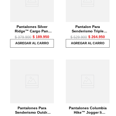
Pantalones Silver
Pantalon Para
Ridge™ Cargo Pant
Senderismo Triple
Para Hombre
Canyon Conver
$
189
.
950
$
264
.
950
$
379
.
900
$
529
.
900
Hombre
AGREGAR AL CARRO
AGREGAR AL CARRO
Pantalones Para
Pantalones Columbia
Senderismo Outdry
Hike™ Jogger Ii