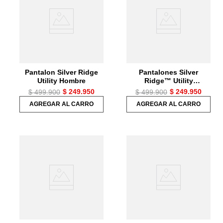
7
.
chaquetas mujer
8
.
senderismo
9
.
camisetas
10
.
chaquetas hombre
Pantalon Silver Ridge
Pantalones Silver
Utility Hombre
Ridge™ Utility
Convertible Pant Para
$
249
.
950
$
249
.
950
$
499
.
900
$
499
.
900
Hombre
AGREGAR AL CARRO
AGREGAR AL CARRO