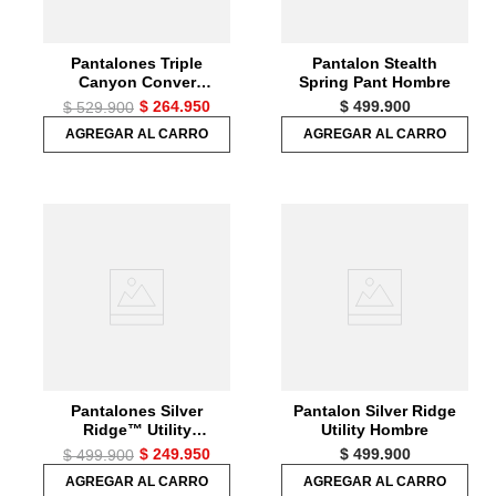
Pantalones Triple
Pantalon Stealth
Canyon Conver
Spring Pant Hombre
Hombre
$
264
.
950
$
499
.
900
$
529
.
900
AGREGAR AL CARRO
AGREGAR AL CARRO
Pantalones Silver
Pantalon Silver Ridge
Ridge™ Utility
Utility Hombre
Convertible Pant Para
$
249
.
950
$
499
.
900
$
499
.
900
Hombre
AGREGAR AL CARRO
AGREGAR AL CARRO