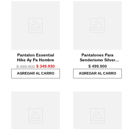
Pantalon Essential
Pantalones Para
Hike Ay Pa Hombre
Senderismo Silver
Ridge Convert Para
$
349
.
930
$
499
.
900
$
499
.
900
Hombre
AGREGAR AL CARRO
AGREGAR AL CARRO