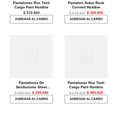
Pantalones Roc Tech
Pantalon Acker Rock
Cargo Pant Hombre
Convert Hombre
$
579
.
900
$
339
.
950
$
679
.
900
AGREGAR AL CARRO
AGREGAR AL CARRO
Pantalones De
Pantalones Roc Tech
Senderismo Silver
Cargo Pant Hombre
Ridge Convert Para
$
299
.
940
$
405
.
930
$
499
.
900
$
579
.
900
Hombre
AGREGAR AL CARRO
AGREGAR AL CARRO