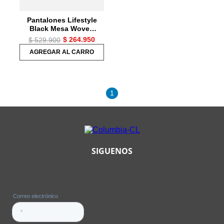
Pantalones Lifestyle
Black Mesa Woven
Pan Hombre
$
264
.
950
$
529
.
900
AGREGAR AL CARRO
1
SIGUENOS