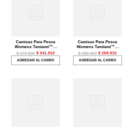
7
.
chaquetas mujer
8
.
senderismo
9
.
camisetas
10
.
chaquetas hombre
Camisas Para Pesca
Camisas Para Pesca
Womens Tamiami™ Ii
Womens Tamiami™ Ii
Ls Shirt Mujer
Ss Shirt Mujer
$
341
.
910
$
269
.
910
$
379
.
900
$
299
.
900
AGREGAR AL CARRO
AGREGAR AL CARRO