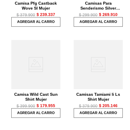
Camisa Pfg Castback
Camisas Para
Wove Sl Mujer
Senderismo Silver
Ridge™ 3.0 Ss Mujer
$
239
.
337
$
269
.
910
$
379
.
900
$
299
.
900
AGREGAR AL CARRO
AGREGAR AL CARRO
Camisa Wild Cast Sun
Camisas Tamiami Ii Ls
Shirt Mujer
Shirt Mujer
$
179
.
955
$
205
.
146
$
399
.
900
$
379
.
900
AGREGAR AL CARRO
AGREGAR AL CARRO