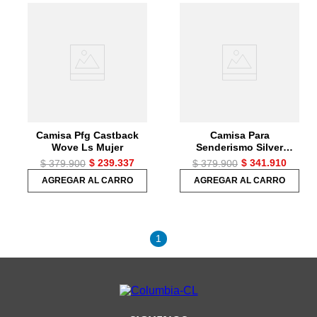
Camisa Pfg Castback
Camisa Para
Wove Ls Mujer
Senderismo Silver
Ridge™ 3.0 Ls Mujer
$
239
.
337
$
341
.
910
$
379
.
900
$
379
.
900
AGREGAR AL CARRO
AGREGAR AL CARRO
1